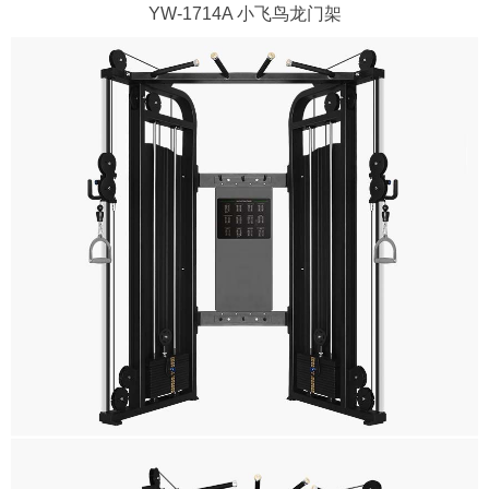
YW-1714A 小飞鸟龙门架